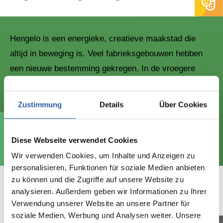
Hengelo is een energieke, creatieve maakstad die
altijd in beweging is. Veel fabrieksgebouwen hebben
een nieuwe bestemming gekregen. In de vroegere
gieterij van machinefabriek Stork vind je het ROC van
Twente, de oude modelmakerij is een
Zustimmung
Details
Über Cookies
brandweerkazerne. En in het fabriekscomplex van
Hazemeijer is techniekmuseum & kunstenschool Oyfo
Diese Webseite verwendet Cookies
te vinden.
Wir verwenden Cookies, um Inhalte und Anzeigen zu
personalisieren, Funktionen für soziale Medien anbieten
zu können und die Zugriffe auf unsere Website zu
analysieren. Außerdem geben wir Informationen zu Ihrer
Bekijk het!
Verwendung unserer Website an unsere Partner für
soziale Medien, Werbung und Analysen weiter. Unsere