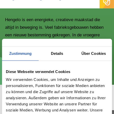
Hengelo is een energieke, creatieve maakstad die
altijd in beweging is. Veel fabrieksgebouwen hebben
een nieuwe bestemming gekregen. In de vroegere
gieterij van machinefabriek Stork vind je het ROC van
Twente, de oude modelmakerij is een
Zustimmung
Details
Über Cookies
brandweerkazerne. En in het fabriekscomplex van
Hazemeijer is techniekmuseum & kunstenschool Oyfo
Diese Webseite verwendet Cookies
te vinden.
Wir verwenden Cookies, um Inhalte und Anzeigen zu
personalisieren, Funktionen für soziale Medien anbieten
zu können und die Zugriffe auf unsere Website zu
analysieren. Außerdem geben wir Informationen zu Ihrer
Bekijk het!
Verwendung unserer Website an unsere Partner für
soziale Medien, Werbung und Analysen weiter. Unsere