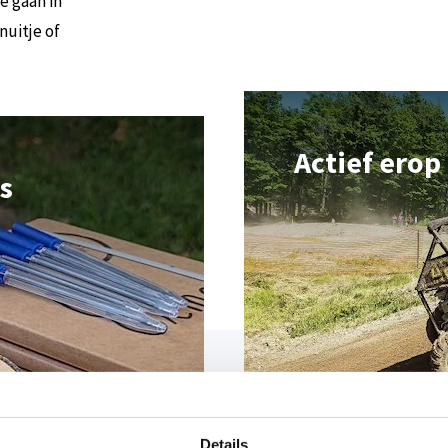
e gaan in
nuitje of
Actief erop 
s
Vind je actieve ui
Details