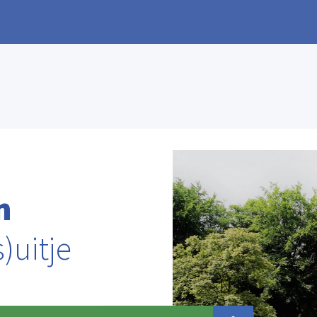
n
)uitje