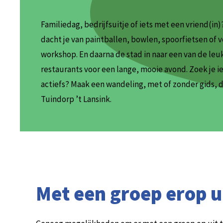
Familiedag, bedrijfsuitje of iets met een vriend(in)
dacht je van paintballen, bowlen, spoorfietsen of 
workshop. En daarna de stad in naar een van de leu
restaurants voor een lange, mooie avond. Zoek je i
actiefs? Maak een wandeling, met of zonder gids, 
Tuindorp ’t Lansink.
Met een groep erop u