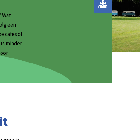
? Wat
volg een
ke cafés of
ets minder
door
it