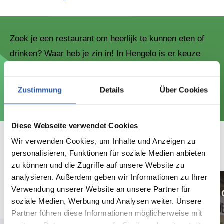
Zoek je een restaurant om heerlijk te kunnen eten of
drinken? Waar heb je zin in! In Hengelo is er keuze
genoeg. Culinair genieten in een sterrenrestaurant?
Daghappen? Of liever exotisch in één van de vele
Zustimmung
Details
Über Cookies
buitenlandse keukens. Het kan in onze stad.
Diese Webseite verwendet Cookies
Wir verwenden Cookies, um Inhalte und Anzeigen zu
Kom je eten?
personalisieren, Funktionen für soziale Medien anbieten
zu können und die Zugriffe auf unsere Website zu
analysieren. Außerdem geben wir Informationen zu Ihrer
Verwendung unserer Website an unsere Partner für
Lekker lunchen
soziale Medien, Werbung und Analysen weiter. Unsere
Partner führen diese Informationen möglicherweise mit