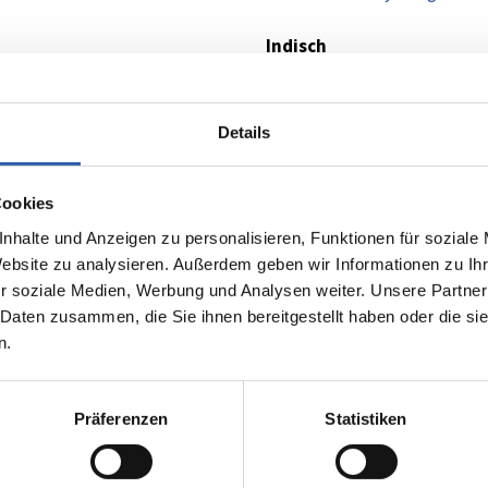
Indisch
Indiaas Restaurant Bombay 
Michelin-Stern
Details
Tuindorphotel & Restaurant 
Cookies
Mediterranes
nhalte und Anzeigen zu personalisieren, Funktionen für soziale
Bar Bistro Loev
Website zu analysieren. Außerdem geben wir Informationen zu I
r soziale Medien, Werbung und Analysen weiter. Unsere Partner
 Daten zusammen, die Sie ihnen bereitgestellt haben oder die s
Overige
n.
Lust, Bakery & Bistro
Wapen van Hengelo
Präferenzen
Statistiken
Bistro Kees
Grand Café De Twee Wezen