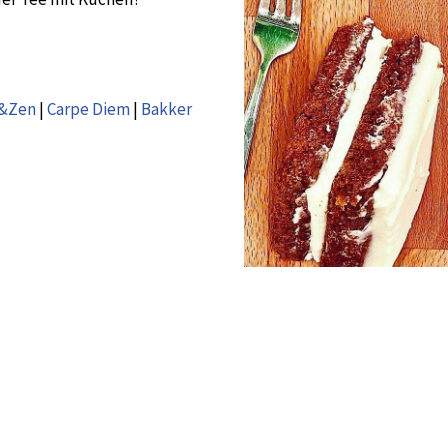
f&Zen
|
Carpe Diem
|
Bakker