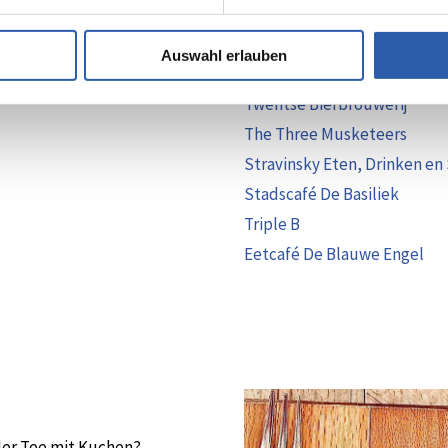
De Appel
Van der Valk Hotel Hengelo
Auswahl erlauben
Restaurant Bij Boenders
Twentse Bierbrouwerij
The Three Musketeers
Stravinsky Eten, Drinken en
Stadscafé De Basiliek
Triple B
Eetcafé De Blauwe Engel
oder Tee mit Kuchen?